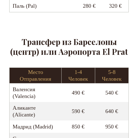
Паль (Pal)
280 €
320 €
Трансфер из Барселоны
(центр) или Аэропорта El Prat
Место
1-4
5-8
Отправления
Человек
Человек
Валенсия
490 €
540 €
(Valencia)
Аликанте
590 €
640 €
(Alicante)
Мадрид (Madrid)
850 €
950 €