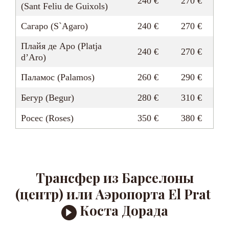
240 €
270 €
(Sant Feliu de Guixols)
Сагаро (S`Agaro)
240 €
270 €
Плайя де Аро (Platja
240 €
270 €
d’Aro)
Паламос (Palamos)
260 €
290 €
Бегур (Begur)
280 €
310 €
Росес (Roses)
350 €
380 €
Трансфер из Барселоны
(центр) или Аэропорта El Prat
Коста Дорада