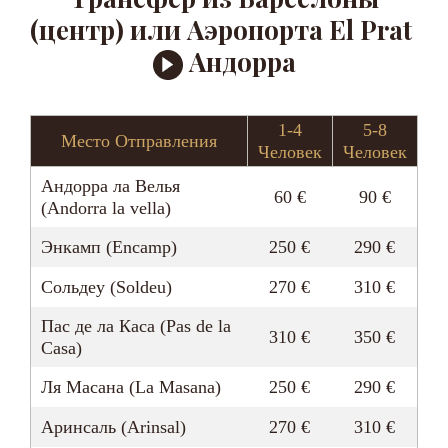
(центр) или Аэропорта El Prat
Андорра
1-4
5-8
Место Отправления
Человек
Человек
Андорра ла Велья
60 €
90 €
(Andorra la vella)
Энкамп (Encamp)
250 €
290 €
Сольдеу (Soldeu)
270 €
310 €
Пас де ла Каса (Pas de la
310 €
350 €
Casa)
Ля Масана (La Masana)
250 €
290 €
Аринсаль (Arinsal)
270 €
310 €