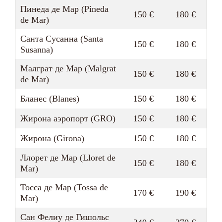
Пинеда де Мар (Pineda
150 €
180 €
de Mar)
Санта Сусанна (Santa
150 €
180 €
Susanna)
Малграт де Мар (Malgrat
150 €
180 €
de Mar)
Бланес (Blanes)
150 €
180 €
Жирона аэропорт (GRO)
150 €
180 €
Жирона (Girona)
150 €
180 €
Ллорет де Мар (Lloret de
150 €
180 €
Mar)
Тосса де Мар (Tossa de
170 €
190 €
Mar)
Сан Фелиу де Гишольс