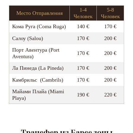
1-4
5-8
Место Отправления
Человек
Человек
Кома Руга (Coma Ruga)
140 €
170 €
Салоу (Salou)
170 €
200 €
Порт Авентура (Port
170 €
200 €
Aventura)
Ла Пинеда (La Pineda)
170 €
200 €
Камбрильс (Cambrils)
170 €
200 €
Майами Плайа (Miami
190 €
220 €
Playa)
Трансфер из Барселоны