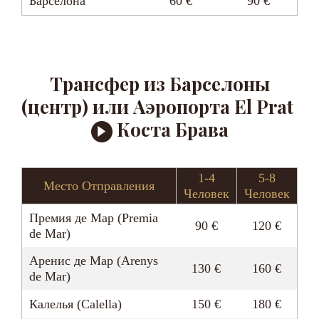
Барселона
60 €
90 €
Трансфер из Барселоны
(центр) или Аэропорта El Prat
Коста Брава
1-4
5-8
Место Отправления
Человек
Человек
Премия де Мар (Premia
90 €
120 €
de Mar)
Аренис де Мар (Arenys
130 €
160 €
de Mar)
Калелья (Calella)
150 €
180 €